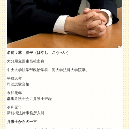
名前：林 浩平（はやし こうへい）
大分県立国東高校出身
中央大学法学部政治学科、同大学法科大学院卒。
平成30年
司法試験合格
令和元年
群馬弁護士会に弁護士登録
令和元年
新前橋法律事務所入所
弁護士からの一言